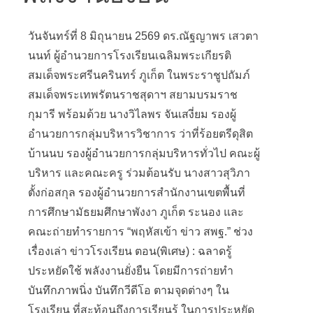
วันจันทร์ที่ 8 มิถุนายน 2569 ดร.ณัฐญาพร เสวตา
นนท์ ผู้อำนวยการโรงเรียนเฉลิมพระเกี
ยรติ
สมเด็จพระศรีนครินทร์ ภูเก็ต ในพระราชูปถัมภ์
สมเด็จพระเทพรั
ตนราชสุดาฯ สยามบรมราช
กุมารี พร้อมด้วย นางวิไลพร จันเสงี่ยม รองผู้
อำนวยการกลุ่มบริหารวิ
ชาการ ว่าที่ร้อยตรีดุสิต
บ้านนบ รองผู้อำนวยการกลุ่มบริหารทั่
วไป คณะผู้
บริหาร และคณะครู ร่วมต้อนรับ นางสาวสุวิภา
ตั้งก่อสกุล รองผู้อำนวยการสำนักงานเขตพื้
นที่
การศึกษามัธยมศึกษาพังงา ภูเก็ต ระนอง และ
คณะถ่ายทำรายการ “พฤหัสเข้า ข่าว สพฐ.” ช่วง
เรื่องเล่า ข่าวโรงเรียน ตอน(พิเศษ) : ฉลาดรู้
ประหยัดใช้ พลังงานยั่งยืน โดยมีการถ่ายทำ
บันทึกภาพนิ่ง บันทึกวีดีโอ ตามจุดต่างๆ ใน
โรงเรียน ที่สะท้อนถึงการเรียนรู้ ในการประหยัด