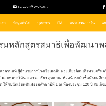
sarabun@swpk.ac.th
าแรก
ข้อมูลทั่วไป
บุคลากร
ITA
หน่วยงานภายใน
เอ
มหลักสูตรสมาธิเพื่อพัฒนาพลั
เสวตานนท์ ผู้อำนวยการโรงเรียนเฉลิมพระเกี
ยรติสมเด็จพระศรีนคร
มอบหมายให้นางสาวอารียา สุขเกษม หัวหน้าระดับชั้นมัธยมศึกษาป
ต ให้กับนักเรียนชั้นมัธยมศึกษาปี
ที่ 1 ณ ห้องประชุม 120 ปี สมเด็