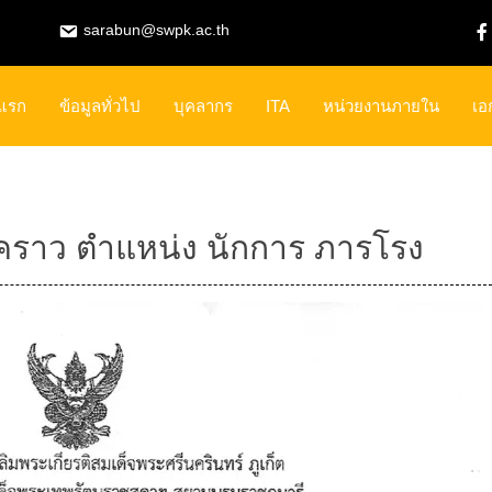
sarabun@swpk.ac.th
าแรก
ข้อมูลทั่วไป
บุคลากร
ITA
หน่วยงานภายใน
เอ
วคราว ตำแหน่ง นักการ ภารโรง